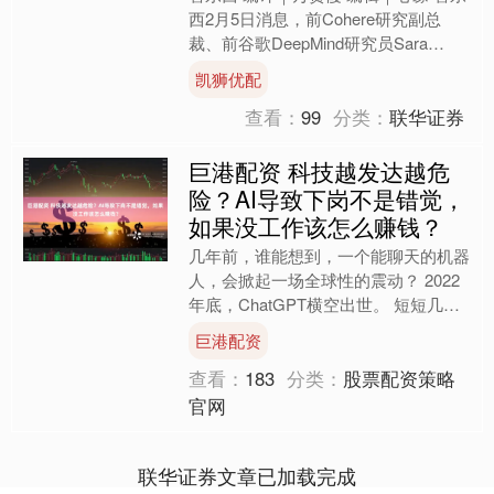
西2月5日消息，前Cohere研究副总
裁、前谷歌DeepMind研究员Sara
Hooker创办的AI初创公司Adapti....
凯狮优配
查看：
99
分类：
联华证券
巨港配资 科技越发达越危
险？AI导致下岗不是错觉，
如果没工作该怎么赚钱？
几年前，谁能想到，一个能聊天的机器
人，会掀起一场全球性的震动？ 2022
年底，ChatGPT横空出世。 短短几个
月，它不仅能写文章、编代码、做策
巨港配资
划，还能回答复杂....
查看：
183
分类：
股票配资策略
官网
联华证券文章已加载完成