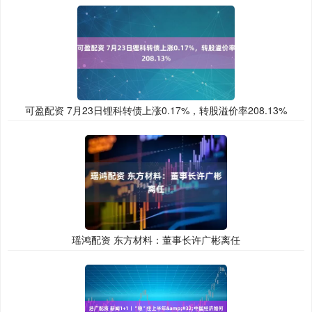
可盈配资 7月23日锂科转债上涨0.17%，转股溢价率208.13%
瑶鸿配资 东方材料：董事长许广彬离任