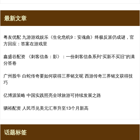
最新文章
粤友优配 九游游戏娱乐《生化危机9：安魂曲》终极反派仍成谜，官
方回应：答案在游戏里
鑫盛谷配资 《刺客信条：影》：一份刺客信条系列“买新不买旧”的满
分答卷
广州股牛 白蛇传奇要如何获得三界铭文呢 西游传奇三界铭文获得技
巧
亿博源策略 中国实践照亮全球旅游可持续发展之路
驷裕配资 人民币兑美元汇率升至13个月新高
话题标签