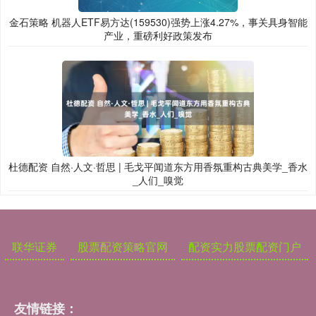
金石策略 机器人ETF易方达(159530)强势上涨4.27%，事关具身智能
产业，重磅利好政策发布
杜德配资 自然·人文·哲思 | 毛戈平闻道东方用香氛重构古典美学_香水
_人们_嗅觉
联华证券
股票配资策略官网
配资实力股票配资门户
友情链接：