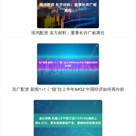
瑶鸿配资 东方材料：董事长许广彬离任
浩广配资 新闻1+1丨“稳”住上半年&#32;中国经济如何再向前