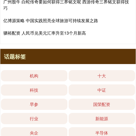
广州股牛 白蛇传奇要如何获得三界铭文呢 西游传奇三界铭文获得技
巧
亿博源策略 中国实践照亮全球旅游可持续发展之路
驷裕配资 人民币兑美元汇率升至13个月新高
话题标签
机构
十大
科技
中证
早参
国荣配资
行业
新能源
央企
半导体