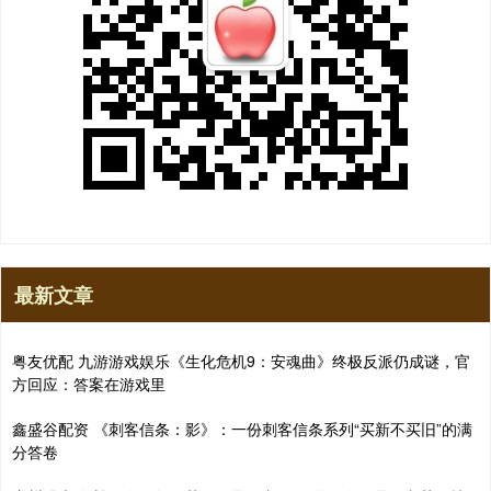
最新文章
粤友优配 九游游戏娱乐《生化危机9：安魂曲》终极反派仍成谜，官
方回应：答案在游戏里
鑫盛谷配资 《刺客信条：影》：一份刺客信条系列“买新不买旧”的满
分答卷