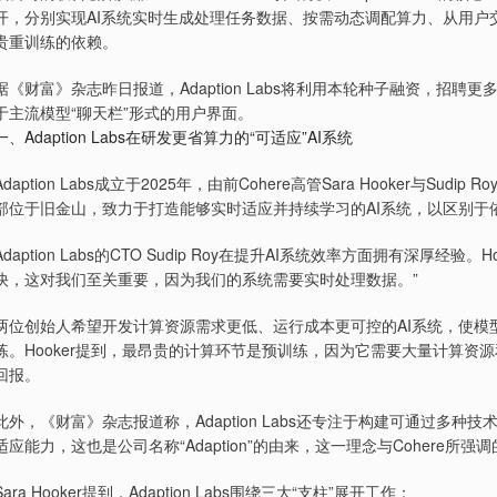
开，分别实现AI系统实时生成处理任务数据、按需动态调配算力、从用户
贵重训练的依赖。
据《财富》杂志昨日报道，Adaption Labs将利用本轮种子融资，招聘
于主流模型“聊天栏”形式的用户界面。
一、Adaption Labs在研发更省算力的“可适应”AI系统
Adaption Labs成立于2025年，由前Cohere高管Sara Hooker与Sud
部位于旧金山，致力于打造能够实时适应并持续学习的AI系统，以区别于
Adaption Labs的CTO Sudip Roy在提升AI系统效率方面拥有深厚
快，这对我们至关重要，因为我们的系统需要实时处理数据。”
两位创始人希望开发计算资源需求更低、运行成本更可控的AI系统，使模
练。Hooker提到，最昂贵的计算环节是预训练，因为它需要大量计算
回报。
此外，《财富》杂志报道称，Adaption Labs还专注于构建可通过多
适应能力，这也是公司名称“Adaption”的由来，这一理念与Cohere所
Sara Hooker提到，Adaption Labs围绕三大“支柱”展开工作：