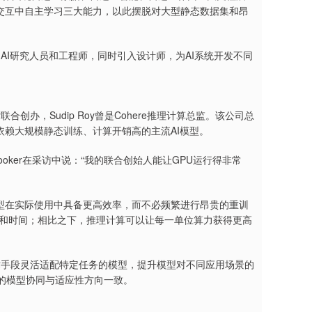
交互中自主学习三大能力，以此摆脱对大型静态数据集和昂
更多AI研究人员和工程师，同时引入设计师，为AI系统开发不同
ip Roy联合创办，Sudip Roy曾是Cohere推理计算总监。该公司总
依赖大规模静态训练、计算开销高的主流AI模型。
经验。Hooker在采访中说：“我的联合创始人能让GPU运行得非常
型在实际使用中具备更高效率，而不必频繁进行昂贵的重训
资源和时间；相比之下，推理计算可以让每一单位算力获得更高
种技术手段灵活适配特定任务的模型，提升模型对不同应用场景的
强调的模型协同与适应性方向一致。