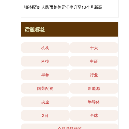
驷裕配资 人民币兑美元汇率升至13个月新高
话题标签
机构
十大
科技
中证
早参
行业
国荣配资
新能源
央企
半导体
2日
全球
全部话题标签