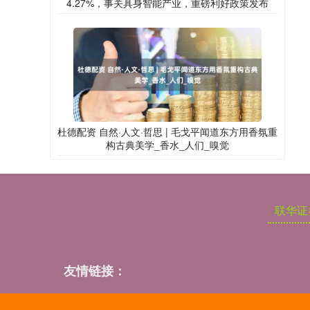
4.27%，事关具身智能产业，重磅利好政策发布
杜德配资 自然·人文·哲思 | 毛戈平闻道东方用香氛重
构古典美学_香水_人们_嗅觉
联华证
友情链接：