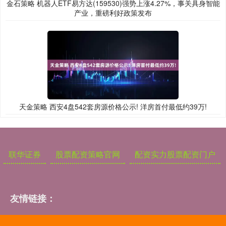
金石策略 机器人ETF易方达(159530)强势上涨4.27%，事关具身智能
产业，重磅利好政策发布
天金策略 西安4盘542套房源价格公示! 洋房首付最低约39万!
联华证券
股票配资策略官网
配资实力股票配资门户
友情链接：