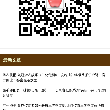
最新文章
粤友优配 九游游戏娱乐《生化危机9：安魂曲》终极反派仍成谜，官
方回应：答案在游戏里
鑫盛谷配资 《刺客信条：影》：一份刺客信条系列“买新不买旧”的满
分答卷
广州股牛 白蛇传奇要如何获得三界铭文呢 西游传奇三界铭文获得技