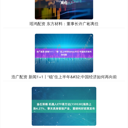
瑶鸿配资 东方材料：董事长许广彬离任
浩广配资 新闻1+1丨“稳”住上半年&#32;中国经济如何再向前