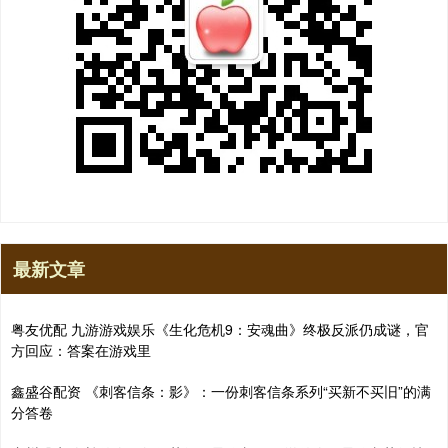
最新文章
粤友优配 九游游戏娱乐《生化危机9：安魂曲》终极反派仍成谜，官
方回应：答案在游戏里
鑫盛谷配资 《刺客信条：影》：一份刺客信条系列“买新不买旧”的满
分答卷