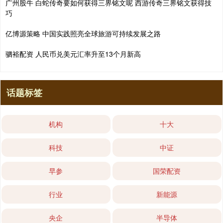
广州股牛 白蛇传奇要如何获得三界铭文呢 西游传奇三界铭文获得技
巧
亿博源策略 中国实践照亮全球旅游可持续发展之路
驷裕配资 人民币兑美元汇率升至13个月新高
话题标签
机构
十大
科技
中证
早参
国荣配资
行业
新能源
央企
半导体