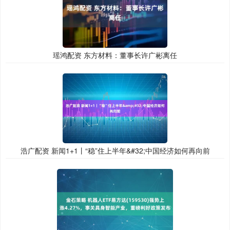
瑶鸿配资 东方材料：董事长许广彬离任
浩广配资 新闻1+1丨“稳”住上半年&#32;中国经济如何再向前