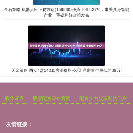
金石策略 机器人ETF易方达(159530)强势上涨4.27%，事关具身智能
产业，重磅利好政策发布
天金策略 西安4盘542套房源价格公示! 洋房首付最低约39万!
联华证券
股票配资策略官网
配资实力股票配资门户
友情链接：