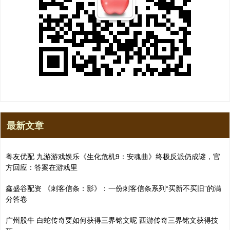
最新文章
粤友优配 九游游戏娱乐《生化危机9：安魂曲》终极反派仍成谜，官
方回应：答案在游戏里
鑫盛谷配资 《刺客信条：影》：一份刺客信条系列“买新不买旧”的满
分答卷
广州股牛 白蛇传奇要如何获得三界铭文呢 西游传奇三界铭文获得技