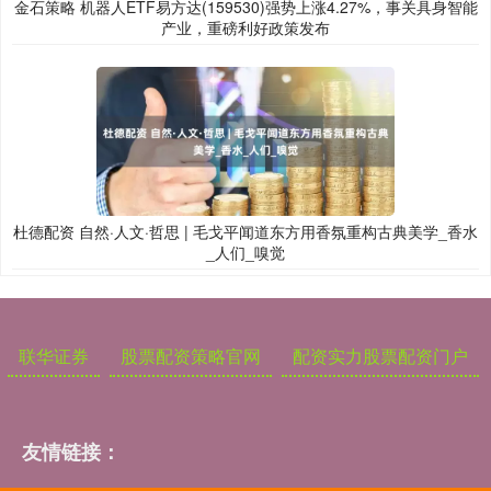
金石策略 机器人ETF易方达(159530)强势上涨4.27%，事关具身智能
产业，重磅利好政策发布
杜德配资 自然·人文·哲思 | 毛戈平闻道东方用香氛重构古典美学_香水
_人们_嗅觉
联华证券
股票配资策略官网
配资实力股票配资门户
友情链接：