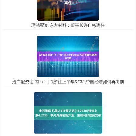
瑶鸿配资 东方材料：董事长许广彬离任
浩广配资 新闻1+1丨“稳”住上半年&#32;中国经济如何再向前