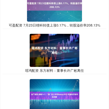
可盈配资 7月23日锂科转债上涨0.17%，转股溢价率208.13%
瑶鸿配资 东方材料：董事长许广彬离任