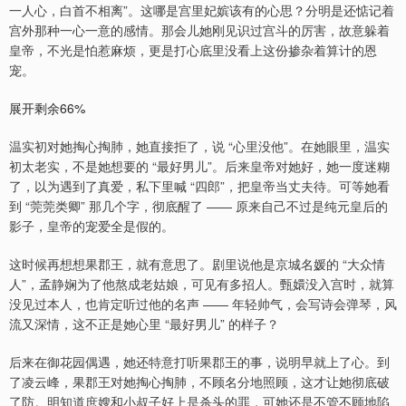
一人心，白首不相离”。这哪是宫里妃嫔该有的心思？分明是还惦记着
宫外那种一心一意的感情。那会儿她刚见识过宫斗的厉害，故意躲着
皇帝，不光是怕惹麻烦，更是打心底里没看上这份掺杂着算计的恩
宠。
展开剩余66%
温实初对她掏心掏肺，她直接拒了，说 “心里没他”。在她眼里，温实
初太老实，不是她想要的 “最好男儿”。后来皇帝对她好，她一度迷糊
了，以为遇到了真爱，私下里喊 “四郎”，把皇帝当丈夫待。可等她看
到 “莞莞类卿” 那几个字，彻底醒了 —— 原来自己不过是纯元皇后的
影子，皇帝的宠爱全是假的。
这时候再想想果郡王，就有意思了。剧里说他是京城名媛的 “大众情
人”，孟静娴为了他熬成老姑娘，可见有多招人。甄嬛没入宫时，就算
没见过本人，也肯定听过他的名声 —— 年轻帅气，会写诗会弹琴，风
流又深情，这不正是她心里 “最好男儿” 的样子？
后来在御花园偶遇，她还特意打听果郡王的事，说明早就上了心。到
了凌云峰，果郡王对她掏心掏肺，不顾名分地照顾，这才让她彻底破
了防。明知道庶嫂和小叔子好上是杀头的罪，可她还是不管不顾地陷