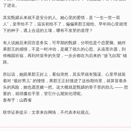
了进去。
其实甄嬛从来就不是安分的人。她心里的爱情，是 “一生一世一双
人”，皇帝给不了，温实初给不了，偏偏果郡王能给。早年间心里就埋
下的种子，遇上合适的土壤，哪有不发芽的道理？
有人说她后来回宫是务实，可早期的甄嬛，分明也是个恋爱脑。她对
果郡王的感情，不是一时冲动，是藏了很久的心思。从庙里许愿，到
倚梅园祈福，再到对皇帝的失望，一步步都在为后来的 “放飞自我” 铺
路。
所以说，她跟果郡王好上，看似突然，其实早就有预谋。心里早就装
着对 “最好男儿” 的憧憬，果郡王正好撞进了这份期待里，就算冒着杀
头的风险，她也愿意赌一把。这大概就是甄嬛的骨子里的劲儿 —— 想
要的，就得攥在手里，管它什么规矩伦理呢。
发布于：山西省
联华证券提示：文章来自网络，不代表本站观点。