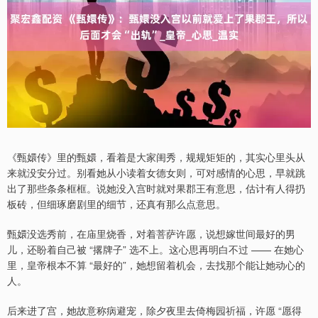
《甄嬛传》里的甄嬛，看着是大家闺秀，规规矩矩的，其实心里头从
来就没安分过。别看她从小读着女德女则，可对感情的心思，早就跳
出了那些条条框框。说她没入宫时就对果郡王有意思，估计有人得扔
板砖，但细琢磨剧里的细节，还真有那么点意思。
甄嬛没选秀前，在庙里烧香，对着菩萨许愿，说想嫁世间最好的男
儿，还盼着自己被 “撂牌子” 选不上。这心思再明白不过 —— 在她心
里，皇帝根本不算 “最好的”，她想留着机会，去找那个能让她动心的
人。
后来进了宫，她故意称病避宠，除夕夜里去倚梅园祈福，许愿 “愿得