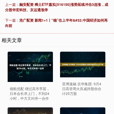
上一篇：
融安配资 稀土ETF嘉实(516150)涨势延续冲击3连涨，成
分股华宏科技、京运通涨停
下一篇：
浩广配资 新闻1+1丨“稳”住上半年&#32;中国经济如何再
向前
相关文章
亚博速融 吉华集团: 9月4
领航优配 绕过高市早苗，
日高管周火良减持股份合
日本会长求上门，不到24
计25万股
小时，中方又叫停一合作