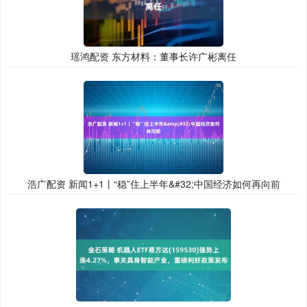
瑶鸿配资 东方材料：董事长许广彬离任
浩广配资 新闻1+1丨“稳”住上半年&#32;中国经济如何再向前