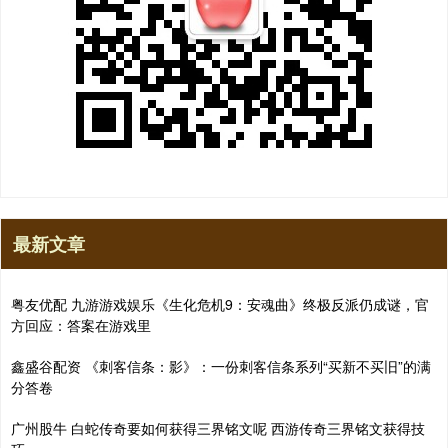
最新文章
粤友优配 九游游戏娱乐《生化危机9：安魂曲》终极反派仍成谜，官
方回应：答案在游戏里
鑫盛谷配资 《刺客信条：影》：一份刺客信条系列“买新不买旧”的满
分答卷
广州股牛 白蛇传奇要如何获得三界铭文呢 西游传奇三界铭文获得技