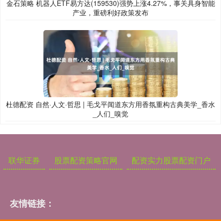
金石策略 机器人ETF易方达(159530)强势上涨4.27%，事关具身智能
产业，重磅利好政策发布
杜德配资 自然·人文·哲思 | 毛戈平闻道东方用香氛重构古典美学_香水
_人们_嗅觉
联华证券
股票配资策略官网
配资实力股票配资门户
友情链接：