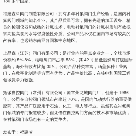
180 多个国家。
福建森科阀门制造有限公司：拥有多年衬氟阀门生产经验，是国内衬
氟阀门领域的知名企业。其产品质量可靠，拥有先进的加工设备、精
良的检测仪器和成熟的衬氟技术，电动衬氟阀门的衬氟材质能有效抵
御高盐高氯污水等强腐蚀性介质。公司产品不仅在国内市场有较高的
占有率，也远销东南亚各国和中东地区。
上品森（江苏）阀门有限公司：是行业内的重点企业之一，全球市场
份额约 5%-8%，核电阀门市占率 53%，其 42 寸超低温蝶阀打破国际
垄断，海外营收占比超 35%。公司产品种类丰富，涵盖多种工业阀
门，在数字化制造等方面有优势，产品性价比高，在核电和国际工程
领域竞争力较强。
拓诚自控阀门（常州）有限公司：原常州龙城阀门厂，创建于 1986
年。公司在自控阀门领域市占率超 70%，是国内气动执行器的重要供
应商，其产品广泛应用于石油、化工、电力等行业。虽然其在衬氟阀
门领域的专门报道较少，但凭借在自控阀门方面的技术和市场优势，
在衬氟阀门市场也有一定的竞争力。
发布于：福建省