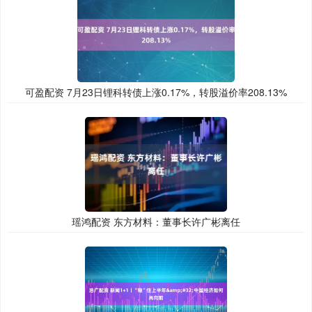
可盈配资 7月23日锂科转债上涨0.17%，转股溢价率208.13%
瑶鸿配资 东方材料：董事长许广彬离任