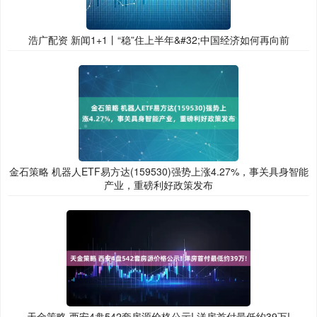
浩广配资 新闻1+1丨“稳”住上半年&#32;中国经济如何再向前
金石策略 机器人ETF易方达(159530)强势上涨4.27%，事关具身智能
产业，重磅利好政策发布
天金策略 西安4盘542套房源价格公示! 洋房首付最低约39万!