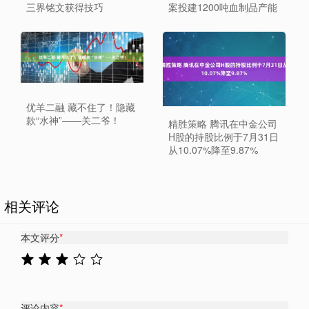
三界铭文获得技巧
案投建1200吨血制品产能
优羊二融 藏不住了！隐藏
款“水神”——关二爷！
精胜策略 腾讯在中金公司
H股的持股比例于7月31日
从10.07%降至9.87%
相关评论
本文评分
*
评论内容
*